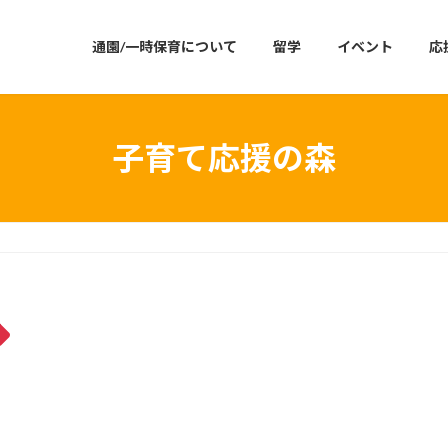
通園/一時保育について
留学
イベント
応
子育て応援の森