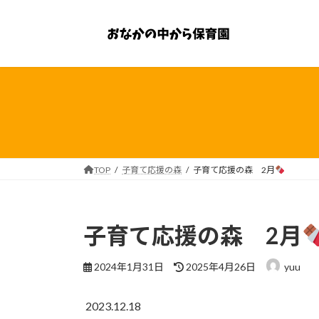
コ
ナ
ン
ビ
テ
ゲ
ン
ー
ツ
シ
へ
ョ
ス
ン
キ
に
ッ
移
プ
動
TOP
子育て応援の森
子育て応援の森 2月
子育て応援の森 2月
最
2024年1月31日
2025年4月26日
yuu
終
更
2023.12.18
新