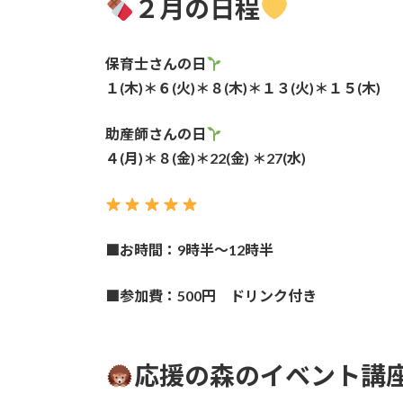
２月の日程
保育士さんの日
１(木)＊６(火)＊８(木)＊１３(火)＊１５(木)
助産師さんの日
４(月)＊８(金)＊22(金) ＊27(水)
■お時間：9時半〜12時半
■参加費：500円 ドリンク付き
応援の森のイベント講