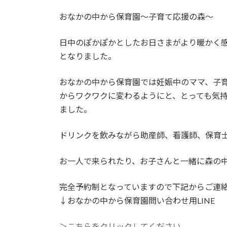
日
時
おなかの中から保育園〜子育て応援の森〜
:
日中のぽかぽかとしたお日さまがより暖かく
となりました。
おなかの中から保育園では妊娠中のママ、子
からワクワクに変わるようにと、とっても気
ました。
ドリンクを飲みながら助産師、看護師、保育
お一人で来られたり、お子さんと一緒に森の
完全予約制となっていますので下記からご連
↓おなかの中から保育園問い合わせ用LINE
＞こちらをクリックしてください